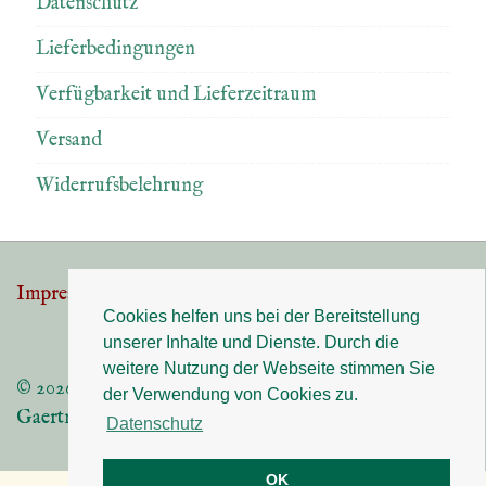
Datenschutz
Lieferbedingungen
Verfügbarkeit und Lieferzeitraum
Versand
Widerrufsbelehrung
Impressum
Datenschutz
Footer-
Cookies helfen uns bei der Bereitstellung
Menü
unserer Inhalte und Dienste. Durch die
weitere Nutzung der Webseite stimmen Sie
© 2026
der Verwendung von Cookies zu.
Gaertnerei Angermaier 83075 Bad Feilnbach
Datenschutz
OK