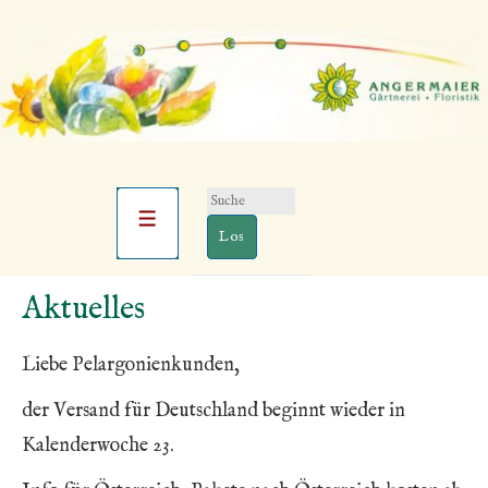
Suchen
Hauptnavigation
nach:
Menü
↓
Aktuelles
Zum
Inhalt
Liebe Pelargonienkunden,
der Versand für Deutschland beginnt wieder in
Kalenderwoche 23.