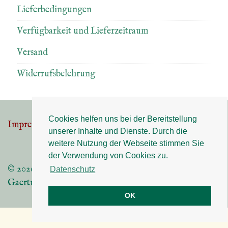
Lieferbedingungen
Verfügbarkeit und Lieferzeitraum
Versand
Widerrufsbelehrung
Cookies helfen uns bei der Bereitstellung
Impressum
Datenschutz
Footer-
unserer Inhalte und Dienste. Durch die
weitere Nutzung der Webseite stimmen Sie
Menü
der Verwendung von Cookies zu.
© 2026
Datenschutz
Gaertnerei Angermaier 83075 Bad Feilnbach
OK