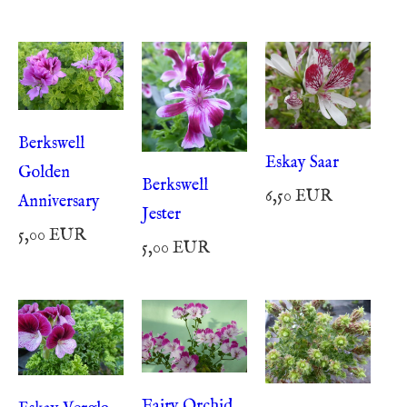
Berkswell
Eskay Saar
Golden
Berkswell
6,50 EUR
Anniversary
Jester
5,00 EUR
5,00 EUR
Fairy Orchid