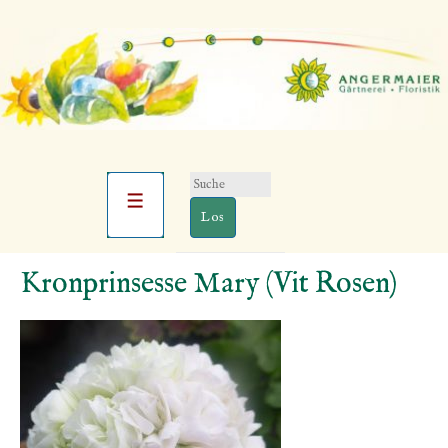
Suchen
Hauptnavigation
nach:
Menü
↓
Kronprinsesse Mary (Vit Rosen)
Zum
Inhalt