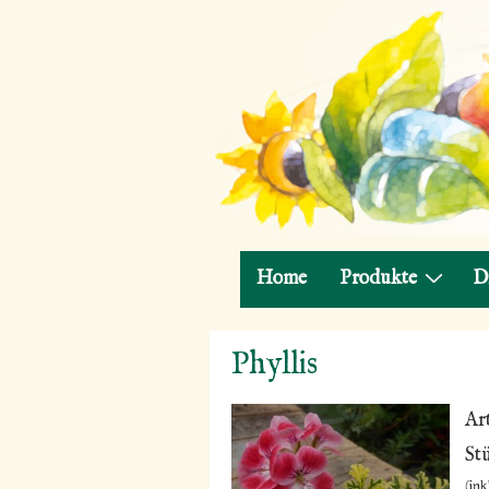
Hauptnavigation
Home
Produkte
D
↓
Phyllis
Zum
Inhalt
Ar
St
(ink