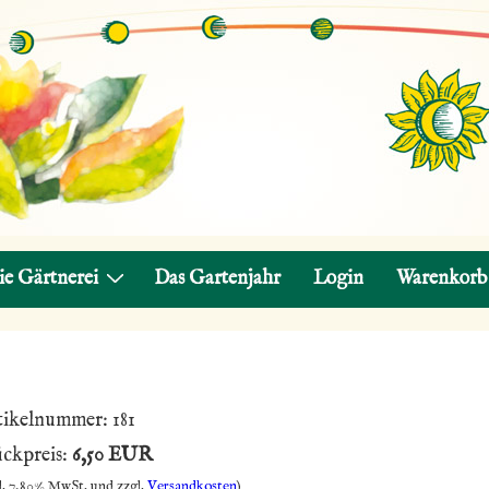
ie Gärtnerei
Das Gartenjahr
Login
Warenkorb
tikelnummer:
181
ückpreis:
6,50 EUR
l. 7,80% MwSt. und zzgl.
Versandkosten
)