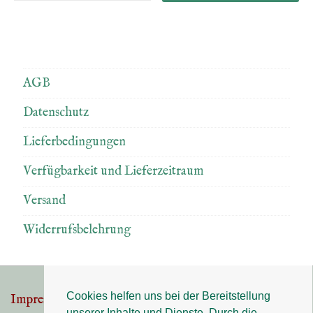
AGB
Datenschutz
Lieferbedingungen
Verfügbarkeit und Lieferzeitraum
Versand
Widerrufsbelehrung
Cookies helfen uns bei der Bereitstellung
Impressum
Datenschutz
Footer-
unserer Inhalte und Dienste. Durch die