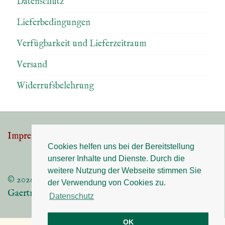
Datenschutz
Lieferbedingungen
Verfügbarkeit und Lieferzeitraum
Versand
Widerrufsbelehrung
Impressum
Datenschutz
Footer-
Cookies helfen uns bei der Bereitstellung
Menü
unserer Inhalte und Dienste. Durch die
weitere Nutzung der Webseite stimmen Sie
© 2026
der Verwendung von Cookies zu.
Gaertnerei Angermaier 83075 Bad Feilnbach
Datenschutz
OK