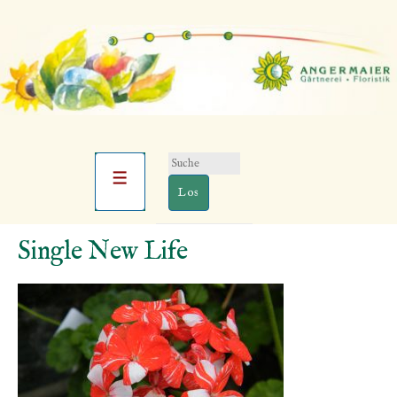
Suchen
Hauptnavigation
nach:
Menü
↓
Single New Life
Zum
Inhalt