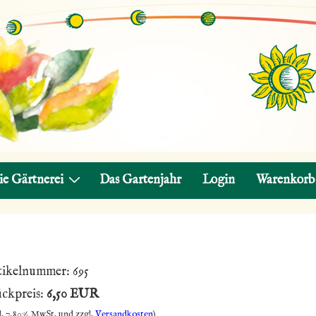
ie Gärtnerei
Das Gartenjahr
Login
Warenkorb
tikelnummer:
695
ückpreis:
6,50 EUR
l. 7,80% MwSt. und zzgl.
Versandkosten
)