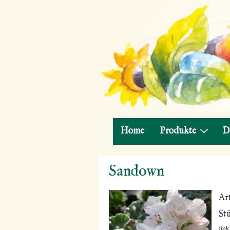
Hauptnavigation
Home
Produkte
D
↓
Sandown
Zum
Inhalt
Ar
St
(ink