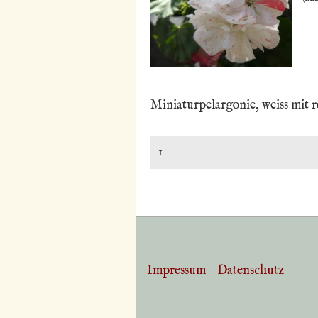
Miniaturpelargonie, weiss mit 
Impressum
Datenschutz
Footer-
Menü