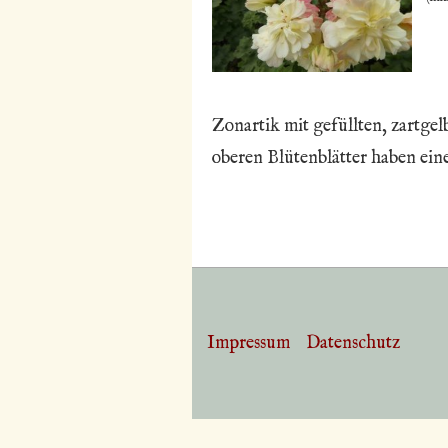
Zonartik mit gefüllten, zartgel
oberen Blütenblätter haben ein
Impressum
Datenschutz
Footer-
Menü