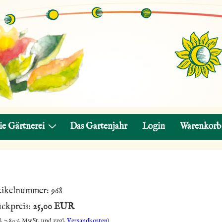
ie Gärtnerei
Das Gartenjahr
Login
Warenkorb
tikelnummer:
968
ückpreis:
25,00 EUR
l. 7,80% MwSt. und zzgl.
Versandkosten
)