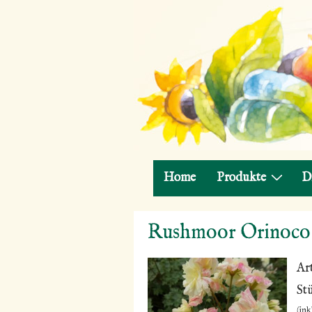
Hauptnavigation
Home
Produkte
D
↓
Rushmoor Orinoco
Zum
Inhalt
Ar
St
(ink