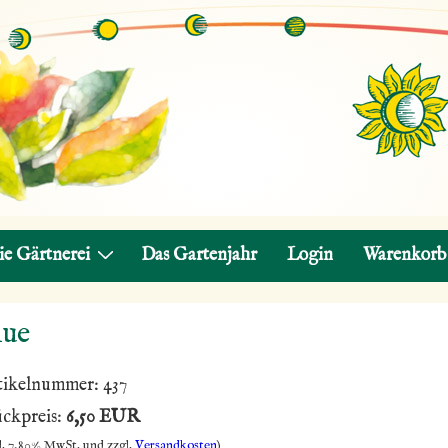
ie Gärtnerei
Das Gartenjahr
Login
Warenkorb
lue
tikelnummer:
437
ückpreis:
6,50 EUR
l. 7,80% MwSt. und zzgl.
Versandkosten
)