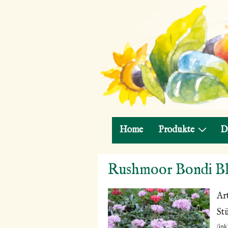
Hauptnavigation
Home
Produkte
D
↓
Rushmoor Bondi B
Zum
Inhalt
Ar
St
(ink