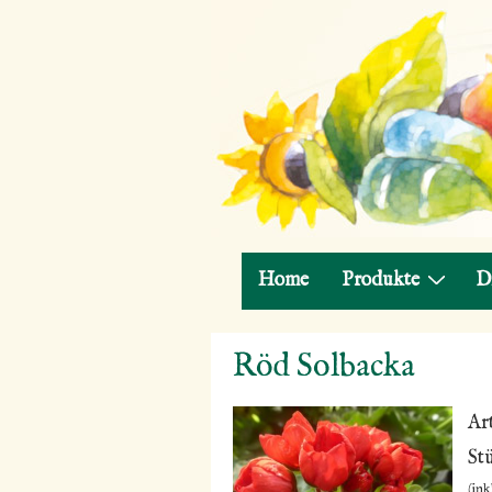
Hauptnavigation
Home
Produkte
D
↓
Röd Solbacka
Zum
Inhalt
Ar
St
(ink