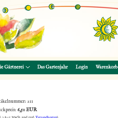
ie Gärtnerei
Das Gartenjahr
Login
Warenkorb
tikelnummer:
211
ückpreis:
6,50 EUR
l. 7,80% MwSt. und zzgl.
Versandkosten
)