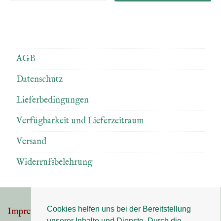
AGB
Datenschutz
Lieferbedingungen
Verfügbarkeit und Lieferzeitraum
Versand
Widerrufsbelehrung
Cookies helfen uns bei der Bereitstellung
Impressum
Datenschutz
Footer-
unserer Inhalte und Dienste. Durch die