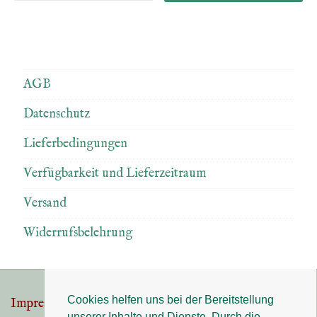
AGB
Datenschutz
Lieferbedingungen
Verfügbarkeit und Lieferzeitraum
Versand
Widerrufsbelehrung
Cookies helfen uns bei der Bereitstellung
Impressum
Datenschutz
Footer-
unserer Inhalte und Dienste. Durch die