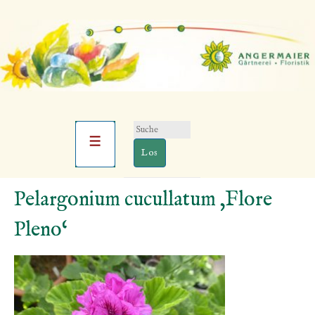
Suchen
Hauptnavigation
nach:
Menü
↓
Pelargonium cucullatum ‚Flore
Zum
Pleno‘
Inhalt