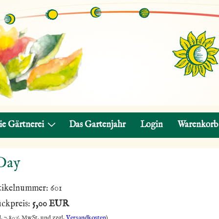
ie Gärtnerei
Das Gartenjahr
Login
Warenkorb
Day
tikelnummer:
601
ückpreis:
5,00 EUR
l. 7,80% MwSt. und zzgl.
Versandkosten
)