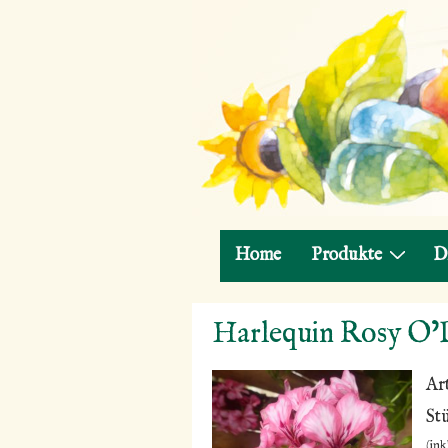
Hauptnavigation
Home
Produkte
D
↓
Harlequin Rosy O’
Zum
Inhalt
Ar
St
(ink