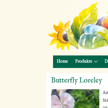
Hauptnavigation
Home
Produkte
D
↓
Butterfly Loreley
Zum
Inhalt
Ar
St
(ink