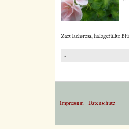
Zart lachsrosa, halbgefüllte Bl
Impressum
Datenschutz
Footer-
Menü