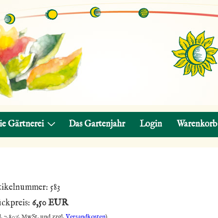
ie Gärtnerei
Das Gartenjahr
Login
Warenkorb
tikelnummer:
583
ückpreis:
6,50 EUR
l. 7,80% MwSt. und zzgl.
Versandkosten
)