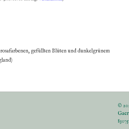
t rosafarbenen, gefüllten Blüten und dunkelgrünem
gland)
© 20
Gaer
8307