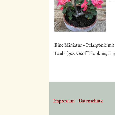
Eine Miniatur – Pelargonie mi
Laub. (gez. Geoff Hopkins, En
Impressum
Datenschutz
Footer-
Menü