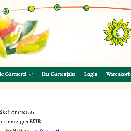
ie Gärtnerei
Das Gartenjahr
Login
Warenkorb
tikelnummer:
61
ückpreis:
5,00 EUR
l. 7,80% MwSt. und zzgl.
Versandkosten
)