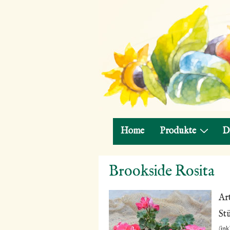
Hauptnavigation
Home
Produkte
D
↓
Brookside Rosita
Zum
Inhalt
Ar
St
(ink