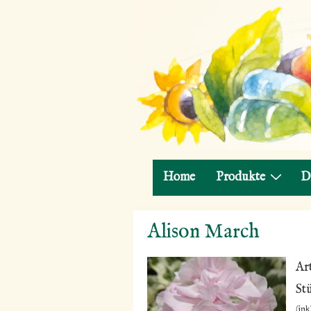
Hauptnavigation
Home
Produkte
D
↓
Alison March
Zum
Inhalt
Ar
St
(in