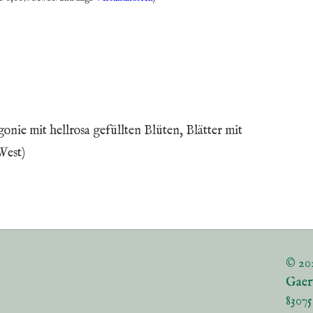
nie mit hellrosa gefüllten Blüten, Blätter mit
West)
© 20
Gaer
8307