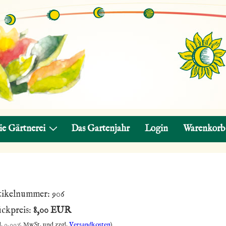
ie Gärtnerei
Das Gartenjahr
Login
Warenkorb
tikelnummer:
906
ückpreis:
8,00 EUR
kl. 0,00% MwSt. und zzgl.
Versandkosten
)