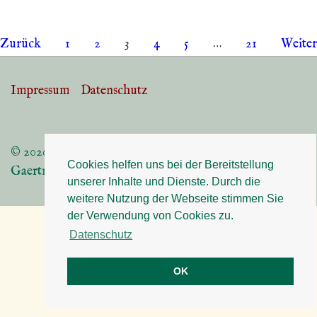
Seitennummerierung
Zurück
1
2
3
4
5
…
21
Weiter
der
Impressum
Datenschutz
Footer-
Beiträge
Menü
© 2026
Cookies helfen uns bei der Bereitstellung
Gaertnerei Angermaier 83075 Bad Feilnbach
unserer Inhalte und Dienste. Durch die
weitere Nutzung der Webseite stimmen Sie
der Verwendung von Cookies zu.
Datenschutz
OK